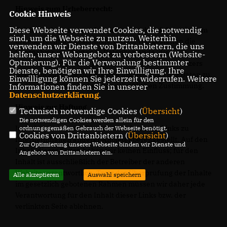
Hinweis zum Urheberrecht:
Cookie Hinweis
Diese Webseite verwendet Cookies, die notwendig
Bei dem Inhalt unserer Internetseiten handelt es sich um
sind, um die Webseite zu nutzen. Weiterhin
urheberrechtlich geschützte Werke. Wir gestatten die
verwenden wir Dienste von Drittanbietern, die uns
Übernahme von Texten in Datenbestände, die
helfen, unser Webangebot zu verbessern (Website-
Optmierung). Für die Verwendung bestimmter
ausschließlich für den privaten Gebrauch eines Nutzers
Dienste, benötigen wir Ihre Einwilligung. Ihre
bestimmt sind. Die Übernahme und Nutzung der Daten zu
Einwilligung können Sie jederzeit widerrufen. Weitere
anderen Zwecken bedarf der schriftlichen Zustimmung.
Informationen finden Sie in unserer
Datenschutzerklärung
.
Hinweis zur Haftung
Technisch notwendige Cookies (
Übersicht
)
Die notwendigen Cookies werden allein für den
Im Rahmen unseres Dienstes werden auch Links zu
ordnungsgemäßen Gebrauch der Webseite benötigt.
Cookies von Drittanbietern (
Übersicht
)
Internetinhalten anderer Anbieter bereitgestellt. Auf den
Zur Optimierung unserer Webseite binden wir Dienste und
Inhalt dieser Seiten haben wir keinen Einfluss; für den
Angebote von Drittanbietern ein.
Inhalt ist ausschließlich der Betreiber der anderen
Website verantwortlich. Trotz der Überprüfung der Inhalte
Alle akzeptieren
Auswahl speichern
im gesetzlich gebotenen Rahmen müssen wir daher jede
Verantwortung für den Inhalt dieser Links bzw. der
verlinkten Seite ablehnen.